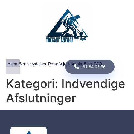
Hjem
Serviceydelser
Portefølje
Kontakt
Blog
FAQ
91 84 03 56
Kategori:
Indvendige
Afslutninger