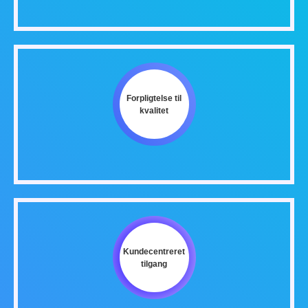
Forpligtelse til
kvalitet
Kundecentreret
tilgang