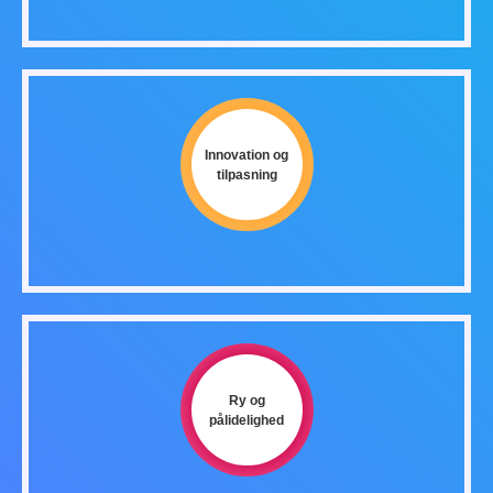
Innovation og
tilpasning
Ry og
pålidelighed