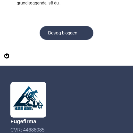
grundlæggende, så du...
Besøg bloggen
Fugefirma
CVR: 44688085