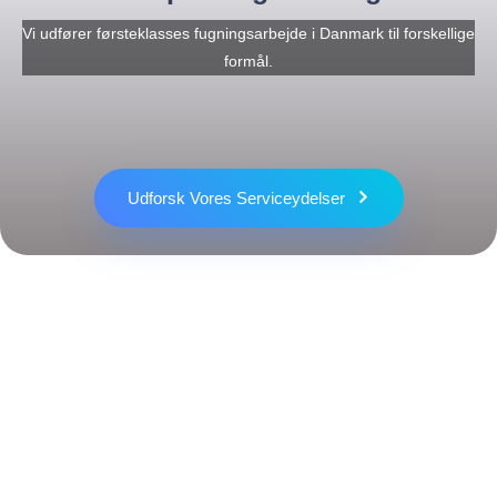
Vi udfører førsteklasses fugningsarbejde i Danmark til forskellige
formål.
Fugefirma
Udforsk Vores Serviceydelser