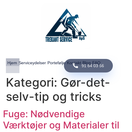
Hjem
Serviceydelser
Portefølje
Kontakt
Blog
FAQ
91 84 03 56
Kategori:
Gør-det-
selv-tip og tricks
Fuge: Nødvendige
Værktøjer og Materialer til