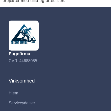
projekter med tillid og præcision.
Fugefirma
CVR: 44688085
Virksomhed
Hjem
Serviceydelser