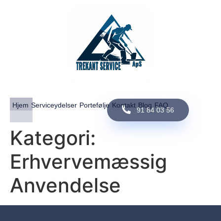
Hjem
Serviceydelser
Portefølje
Kontakt
Blog
FAQ
91 84 03 56
Kategori:
Erhvervemæssig
Anvendelse